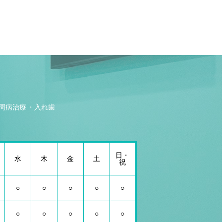
周病治療
入れ歯
日・
水
木
金
土
祝
○
○
○
○
○
○
○
○
○
○