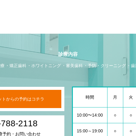
診療内容
治療
矯正歯科
ホワイトニング
審美歯科
予防・クリーニング
歯
時間
月
火
ットからの予約はコチラ
10:00〜14:00
○
○
-788-2118
15:00～19:00
○
○
療予約・お問い合わせ