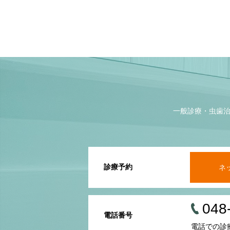
一般診療・虫歯
診療予約
ネ
048
電話番号
電話での診